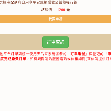
選擇宅配到府自用享平安或捐贈做公益積福行善
結緣價：
1200
元
我要申請
訂單查詢
他平台訂單請統一使用天后宮系統派發的「
訂單編號
」與登記的「
年度完成繳費訂單
，如有疑問請洽服務電話或信箱詢問(來信請提供訂
鹿港天后宮網路服務客服中心
服務專線：0800-888-853
服務信箱：
cs@otiga.com
服務時間：週一 ～ 週五 10:00-17:00
(國定假日休息)
Copyright © 2022 - 2026
鹿港天后宮管理委員會
All Rights Reserved.
最佳瀏覽環境
IE9 / Firefox 23 / Chrome 30
以上版本瀏覽器