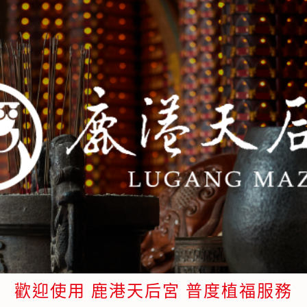
歡迎使用 鹿港天后宮
普度植福服務