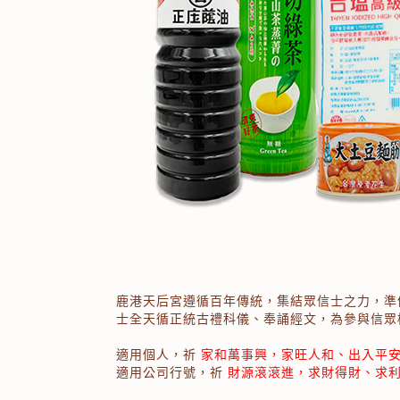
鹿港天后宮遵循百年傳統，集結眾信士之力，準
士全天循正統古禮科儀、奉誦經文，為參與信眾
適用個人，祈
家和萬事興，家旺人和、出入平
適用公司行號，祈
財源滾滾進，求財得財、求