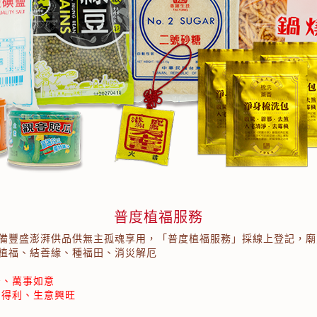
普度植福服務
備豐盛澎湃供品供無主孤魂享用，「普度植福服務」採線上登記，廟
植福、結善緣、種福田、消災解厄
安、萬事如意
利得利、生意興旺